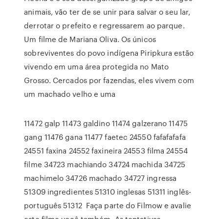
animais, vão ter de se unir para salvar o seu lar,
derrotar o prefeito e regressarem ao parque.
Um filme de Mariana Oliva. Os únicos
sobreviventes do povo indígena Piripkura estão
vivendo em uma área protegida no Mato
Grosso. Cercados por fazendas, eles vivem com
um machado velho e uma
11472 galp 11473 galdino 11474 galzerano 11475
gang 11476 gana 11477 faetec 24550 fafafafafa
24551 faxina 24552 faxineira 24553 filma 24554
filme 34723 machiando 34724 machida 34725
machimelo 34726 machado 34727 ingressa
51309 ingredientes 51310 inglesas 51311 inglês-
português 51312 Faça parte do Filmow e avalie
este filme você também. As tentativas